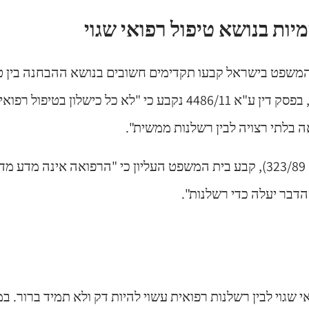
יות בנושא טיפול רפואי שגוי
המשפט בישראל קבעו תקדימים חשובים בנושא ההבחנה בין טיפ
לבין רשלנות. למשל, בפסק דין ע"א 4486/11 נקבע כי "לא כל כישלון 
אה בלתי רצויה לבין רשלנות ממשית".
בפסק דין אחר (ע"א 323/89), קבע בית המשפט העליון כי "הרפואה אינה מד
דבר יעלה כדי רשלנות".
אי שגוי לבין רשלנות רפואית עשוי להיות דק ולא תמיד ברור. ב